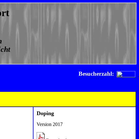
rt
n
icht
Besucherzahl:
Doping
Version 2017